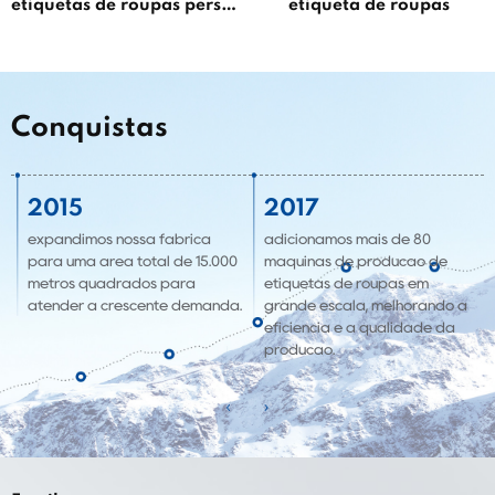
etiquetas de roupas personalizadas
etiqueta de roupas
Conquistas
2015
2017
12
expandimos nossa fábrica
adicionamos mais de 80
para uma área total de 15.000
máquinas de produção de
metros quadrados para
etiquetas de roupas em
atender à crescente demanda.
grande escala, melhorando a
eficiência e a qualidade da
produção.