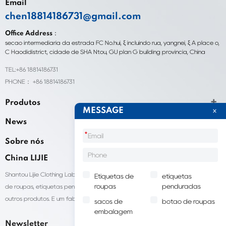
Email
chen18814186731@gmail.com
Office Address：
seção intermediária da estrada FC No.hui, ξ incluindo rua, yangnei, ξ A place o,
C Haodidistrict, cidade de SHA Ntou, GU plan G building província, China
TEL:+86 18814186731
PHONE： +86 18814186731
Produtos
MESSAGE
News
*
Sobre nós
China LIJIE
Shantou Lijie Clothing Labels fornece serviços personalizados para etiquetas
Etiquetas de
etiquetas
roupas
penduradas
de roupas, etiquetas penduradas, sacolas para embalagens de roupas e
outros produtos. É um fabricante líder de acessórios de vestuário na China.
sacos de
botão de roupas
embalagem
Newsletter