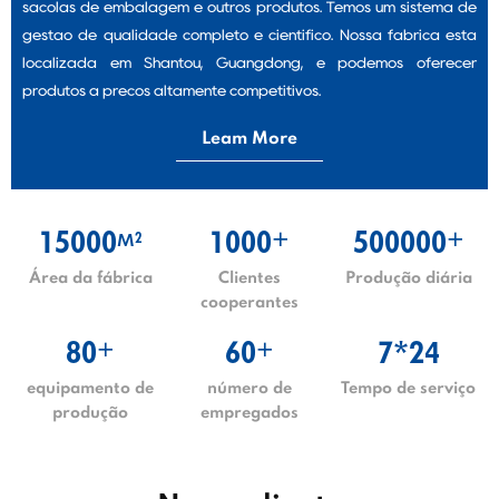
sacolas de embalagem e outros produtos. Temos um sistema de
gestão de qualidade completo e científico. Nossa fábrica está
localizada em Shantou, Guangdong, e podemos oferecer
produtos a preços altamente competitivos.
Leam More
15000
1000
500000
2
+
+
M
Área da fábrica
Clientes
Produção diária
cooperantes
80
60
7*24
+
+
equipamento de
número de
Tempo de serviço
produção
empregados