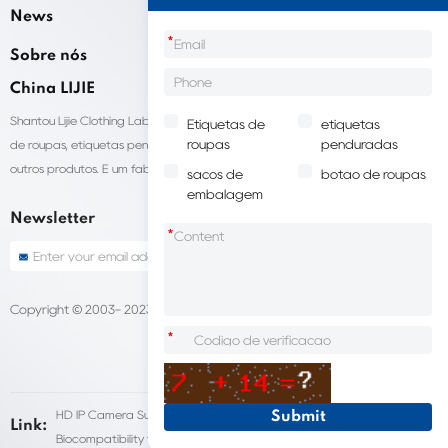
News
*
Sobre nós
China LIJIE
Shantou Lijie Clothing Labels fornece serviços personalizados para etiquetas
Etiquetas de
etiquetas
roupas
penduradas
de roupas, etiquetas penduradas, sacolas para embalagens de roupas e
outros produtos. É um fabricante líder de acessórios de vestuário na China.
sacos de
botão de roupas
embalagem
Newsletter
*
Copyright © 2003- 2023 China LIJIE Etiquetas de roupas
Sitemap
*
HD IP Camera Supplier
Fleet Dash Cam
Link:
Biocompatibility testing
customized pet urns