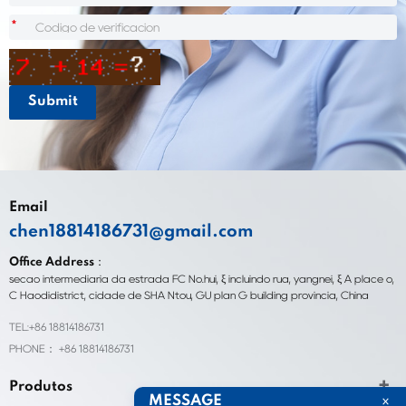
*
Email
chen18814186731@gmail.com
Office Address：
seção intermediária da estrada FC No.hui, ξ incluindo rua, yangnei, ξ A place o,
C Haodidistrict, cidade de SHA Ntou, GU plan G building província, China
TEL:+86 18814186731
PHONE： +86 18814186731
Produtos
MESSAGE