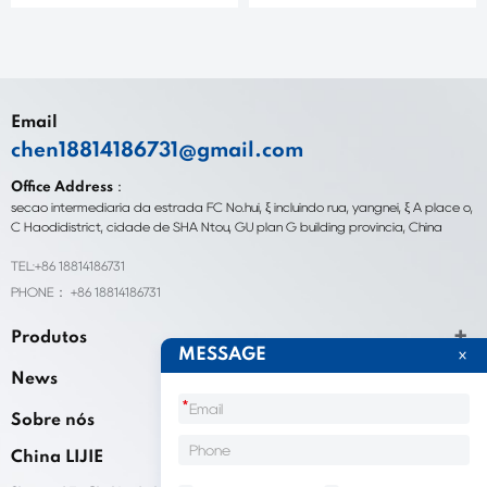
Email
chen18814186731@gmail.com
Office Address：
seção intermediária da estrada FC No.hui, ξ incluindo rua, yangnei, ξ A place o,
C Haodidistrict, cidade de SHA Ntou, GU plan G building província, China
TEL:+86 18814186731
PHONE： +86 18814186731
Produtos
MESSAGE
News
*
Sobre nós
China LIJIE