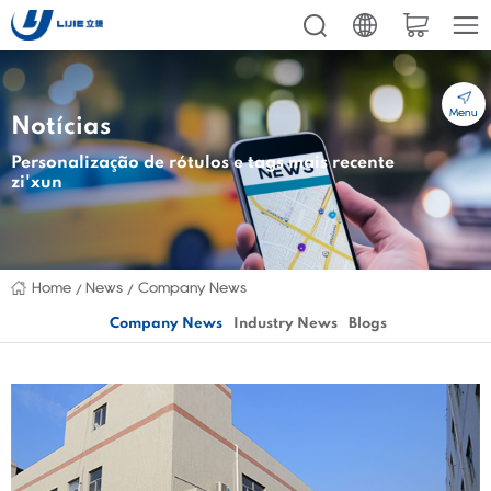
Menu
Notícias
Personalização de rótulos e tags mais recente
zi'xun
Home
News
Company News
Company News
Industry News
Blogs