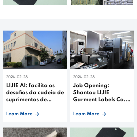
Textile Expo 2021
etiqueta de roupas na
Feira da China de 2021
2024-02-28
2024-02-28
LIJIE AI: facilita os
Job Opening:
desafios da cadeia de
Shantou LIJIE
suprimentos de
Garment Labels Co.,
etiquetas de
Ltd.
vestuário
Leam More
Leam More