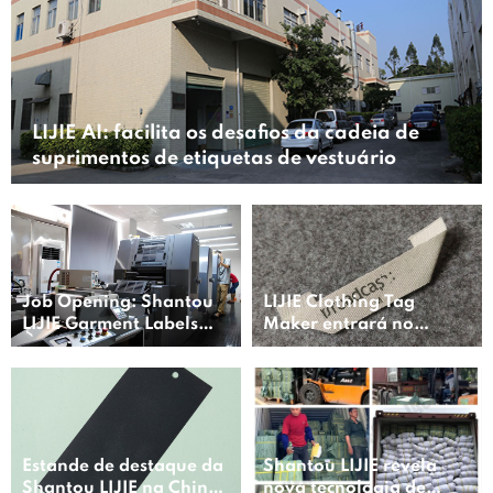
LIJIE AI: facilita os desafios da cadeia de
suprimentos de etiquetas de vestuário
Job Opening: Shantou
LIJIE Clothing Tag
LIJIE Garment Labels
Maker entrará no
Co., Ltd.
Oriente Médio em 2024
Estande de destaque da
Shantou LIJIE revela
Shantou LIJIE na China
nova tecnologia de