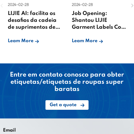
2024-02-28
2024-02-28
LIJIE AI: facilita os
Job Opening:
desafios da cadeia
Shantou LIJIE
de suprimentos de
Garment Labels Co.,
etiquetas de
Ltd.
vestuário
Leam More
Leam More
Entre em contato conosco para obter
etiquetas/etiquetas de roupas super
baratas
Get a quote
Email