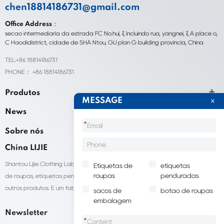
chen18814186731@gmail.com
Office Address：
seção intermediária da estrada FC No.hui, ξ incluindo rua, yangnei, ξ A place o,
C Haodidistrict, cidade de SHA Ntou, GU plan G building província, China
TEL:+86 18814186731
PHONE： +86 18814186731
Produtos
MESSAGE
News
*
Sobre nós
China LIJIE
Shantou Lijie Clothing Labels fornece serviços personalizados para etiquetas
Etiquetas de
etiquetas
roupas
penduradas
de roupas, etiquetas penduradas, sacolas para embalagens de roupas e
outros produtos. É um fabricante líder de acessórios de vestuário na China.
sacos de
botão de roupas
embalagem
Newsletter
*