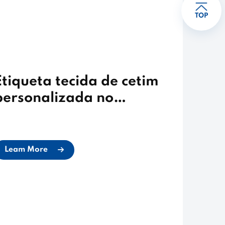
TOP
Etiqueta tecida de cetim
personalizada no
atacado
Leam More