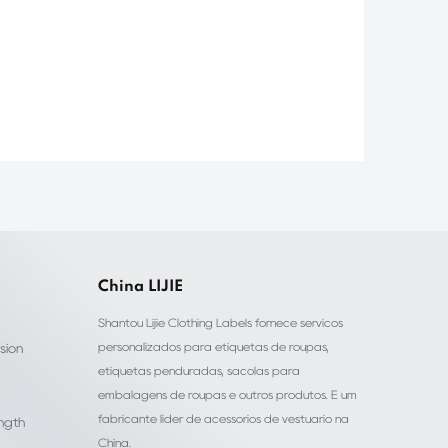
China LIJIE
Shantou Lijie Clothing Labels fornece serviços
personalizados para etiquetas de roupas,
sion
etiquetas penduradas, sacolas para
embalagens de roupas e outros produtos. É um
fabricante líder de acessórios de vestuário na
ength
China.