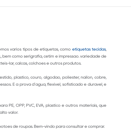
cemos vários tipos de etiquetas, como
etiquetas tecidas
,
c., bem como serigrafia, cetim e impressão. variedade de
xteis-lar, calças, colchões e outros produtos.
o, plástico, couro, algodão, poliéster, náilon, cobre,
s. É à prova d'água, flexível, sofisticado e durável, e
a PE, OPP, PVC, EVA, plástico e outros materiais, que
lto valor.
botões de roupas. Bem-vindo para consultar e comprar.