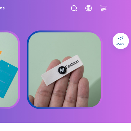
os
Menu