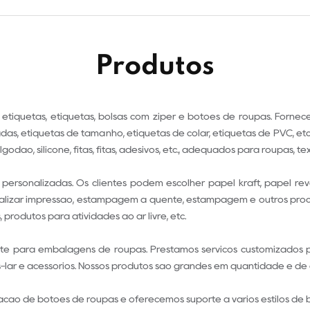
Produtos
 etiquetas, etiquetas, bolsas com zíper e botões de roupas. Forne
adas, etiquetas de tamanho, etiquetas de colar, etiquetas de PVC, et
godão, silicone, fitas, fitas, adesivos, etc., adequados para roupas, tê
sonalizadas. Os clientes podem escolher papel kraft, papel revestid
ealizar impressão, estampagem a quente, estampagem e outros processo
 produtos para atividades ao ar livre, etc.
e para embalagens de roupas. Prestamos serviços customizados par
lar e acessórios. Nossos produtos são grandes em quantidade e de a
ção de botões de roupas e oferecemos suporte a vários estilos de 