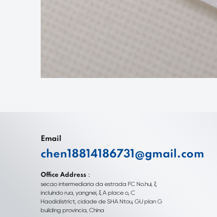
Email
chen18814186731@gmail.com
Office Address：
seção intermediária da estrada FC No.hui, ξ
incluindo rua, yangnei, ξ A place o, C
Haodidistrict, cidade de SHA Ntou, GU plan G
building província, China