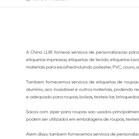
A China LIJIE fornece serviços de personalização para
etiquetas impressas, etiquetas de tecido, etiquetas lav
materiais para escolher.Incluindo poliéster, PVC, couro, al
Também fornecemos serviços de etiquetas de roupas per
alumínio, aço inoxidável e outros materiais, podendo r
é adequado para roupas, bolsas, têxteis-lar, brinquedos,
Sacos com zíper para roupas são usados principalment
podem ser utilizados em embalagens de roupas, têxteis-
Além disso, também fornecemos serviços de personaliza