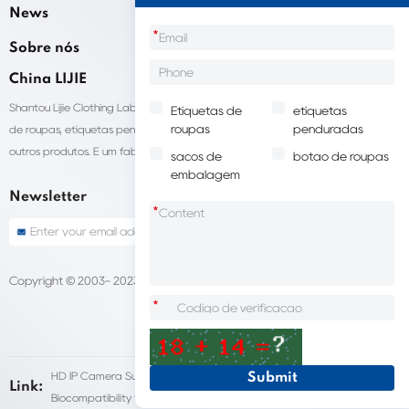
News
*
Sobre nós
China LIJIE
Shantou Lijie Clothing Labels fornece serviços personalizados para etiquetas
Etiquetas de
etiquetas
roupas
penduradas
de roupas, etiquetas penduradas, sacolas para embalagens de roupas e
outros produtos. É um fabricante líder de acessórios de vestuário na China.
sacos de
botão de roupas
embalagem
Newsletter
*
Copyright © 2003- 2023 China LIJIE Etiquetas de roupas
Sitemap
*
HD IP Camera Supplier
Fleet Dash Cam
Link:
Biocompatibility testing
customized pet urns