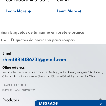
com dobra final da
China
China
Leam More
Leam More
Etiquetas de tamanho em preto e branco
first：
Etiquetas de borracha para roupas
Last：
Email
chen18814186731@gmail.com
Office Address：
seção intermediária da estrada FC No.hui, ξ incluindo rua, yangnei, ξ A place o,
C Haodidistrict, cidade de SHA Ntou, GU plan G building província, China
TEL:+86 18814186731
PHONE： +86 18814186731
Produtos
MESSAGE