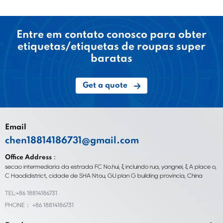
Entre em contato conosco para obter
etiquetas/etiquetas de roupas super
baratas
Get a quote
Email
chen18814186731@gmail.com
Office Address：
seção intermediária da estrada FC No.hui, ξ incluindo rua, yangnei, ξ A place o,
C Haodidistrict, cidade de SHA Ntou, GU plan G building província, China
TEL:+86 18814186731
PHONE： +86 18814186731