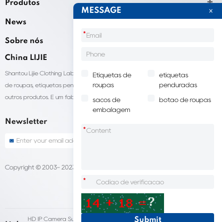
Produtos
MESSAGE
News
*
Sobre nós
China LIJIE
Shantou Lijie Clothing Labels fornece serviços personalizados para etiquetas
Etiquetas de
etiquetas
roupas
penduradas
de roupas, etiquetas penduradas, sacolas para embalagens de roupas e
outros produtos. É um fabricante líder de acessórios de vestuário na China.
sacos de
botão de roupas
embalagem
Newsletter
*
Copyright © 2003- 2023 China LIJIE Etiquetas de roupas
Sitemap
*
HD IP Camera Supplier
Fleet Dash Cam