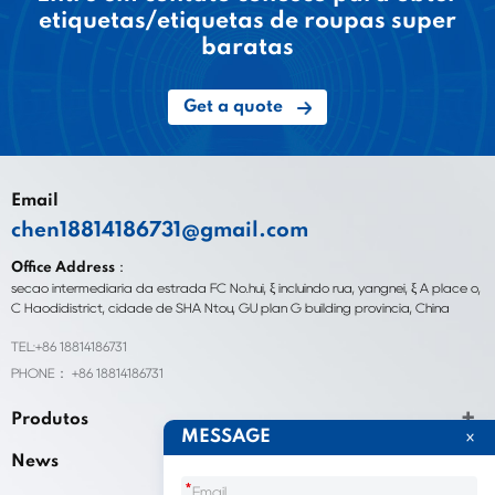
etiquetas/etiquetas de roupas super
baratas
Get a quote
Email
chen18814186731@gmail.com
Office Address：
seção intermediária da estrada FC No.hui, ξ incluindo rua, yangnei, ξ A place o,
C Haodidistrict, cidade de SHA Ntou, GU plan G building província, China
TEL:+86 18814186731
PHONE： +86 18814186731
Produtos
MESSAGE
News
*