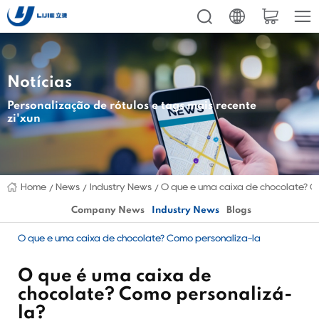
Notícias
Personalização de rótulos e tags mais recente
zi'xun
Home
News
Industry News
O que é uma caixa de chocolate? C
Company News
Industry News
Blogs
O que é uma caixa de chocolate? Como personalizá-la
O que é uma caixa de
chocolate? Como personalizá-
la?