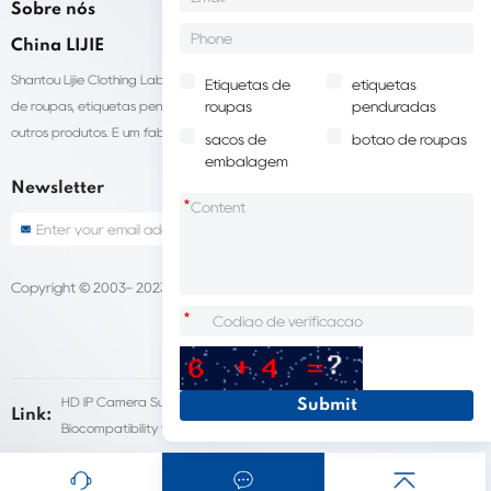
Sobre nós
China LIJIE
Shantou Lijie Clothing Labels fornece serviços personalizados para etiquetas
Etiquetas de
etiquetas
roupas
penduradas
de roupas, etiquetas penduradas, sacolas para embalagens de roupas e
outros produtos. É um fabricante líder de acessórios de vestuário na China.
sacos de
botão de roupas
embalagem
Newsletter
*
Copyright © 2003- 2023 China LIJIE Etiquetas de roupas
Sitemap
*
HD IP Camera Supplier
Fleet Dash Cam
Link:
Biocompatibility testing
customized pet urns