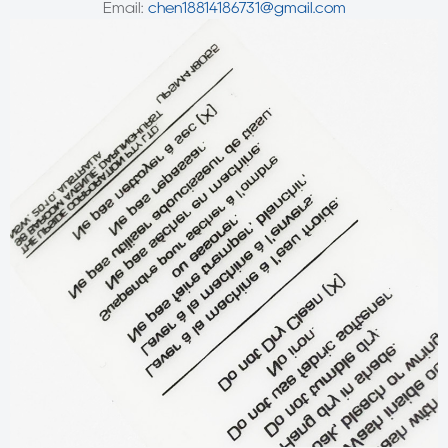
Email:
chen18814186731@gmail.com