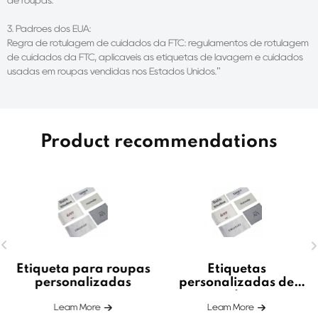
3. Padrões dos EUA:
Regra de rotulagem de cuidados da FTC: regulamentos de rotulagem
de cuidados da FTC, aplicáveis às etiquetas de lavagem e cuidados
usadas em roupas vendidas nos Estados Unidos."
Product recommendations
Etiqueta para roupas
Etiquetas
personalizadas
personalizadas de
atacado para
Leam More
Leam More
camisas