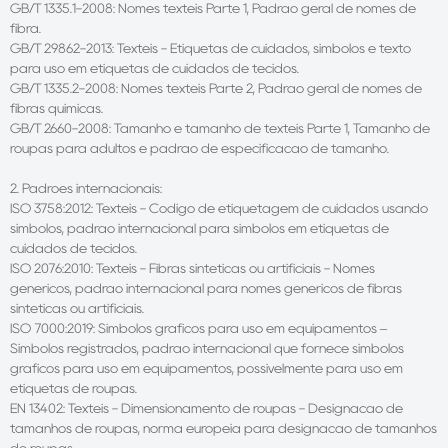
GB/T 1335.1-2008: Nomes têxteis Parte 1, Padrão geral de nomes de
fibra.
GB/T 29862-2013: Têxteis - Etiquetas de cuidados, símbolos e texto
para uso em etiquetas de cuidados de tecidos.
GB/T 1335.2-2008: Nomes têxteis Parte 2, Padrão geral de nomes de
fibras químicas.
GB/T 2660-2008: Tamanho e tamanho de têxteis Parte 1, Tamanho de
roupas para adultos e padrão de especificação de tamanho.
2. Padrões internacionais:
ISO 3758:2012: Têxteis - Código de etiquetagem de cuidados usando
símbolos, padrão internacional para símbolos em etiquetas de
cuidados de tecidos.
ISO 2076:2010: Têxteis - Fibras sintéticas ou artificiais - Nomes
genéricos, padrão internacional para nomes genéricos de fibras
sintéticas ou artificiais.
ISO 7000:2019: Símbolos gráficos para uso em equipamentos –
Símbolos registrados, padrão internacional que fornece símbolos
gráficos para uso em equipamentos, possivelmente para uso em
etiquetas de roupas.
EN 13402: Têxteis - Dimensionamento de roupas - Designação de
tamanhos de roupas, norma europeia para designação de tamanhos
de roupas.