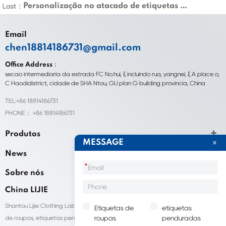
Personalização no atacado de etiquetas de marcas de roupas
Last：
Email
chen18814186731@gmail.com
Office Address：
seção intermediária da estrada FC No.hui, ξ incluindo rua, yangnei, ξ A place o,
C Haodidistrict, cidade de SHA Ntou, GU plan G building província, China
TEL:+86 18814186731
PHONE： +86 18814186731
Produtos
MESSAGE
News
*
Sobre nós
China LIJIE
Shantou Lijie Clothing Labels fornece serviços personalizados para etiquetas
Etiquetas de
etiquetas
de roupas, etiquetas penduradas, sacolas para embalagens de roupas e
roupas
penduradas