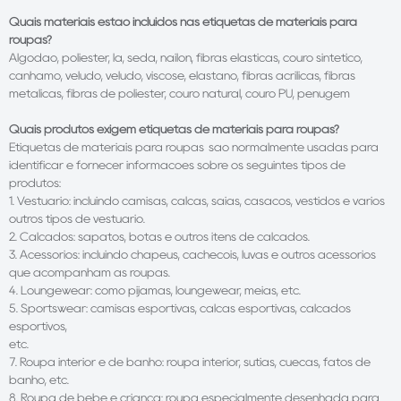
Quais materiais estão incluídos nas etiquetas de materiais para
roupas?
Algodão, poliéster, lã, seda, náilon, fibras elásticas, couro sintético,
cânhamo, veludo, veludo, viscose, elastano, fibras acrílicas, fibras
metálicas, fibras de poliéster, couro natural, couro PU, penugem
Quais produtos exigem etiquetas de materiais para roupas?
Etiquetas de materiais para roupas
são normalmente usadas para
identificar e fornecer informações sobre os seguintes tipos de
produtos:
1. Vestuário: incluindo camisas, calças, saias, casacos, vestidos e vários
outros tipos de vestuário.
2. Calçados: sapatos, botas e outros itens de calçados.
3. Acessórios: incluindo chapéus, cachecóis, luvas e outros acessórios
que acompanham as roupas.
4. Loungewear: como pijamas, loungewear, meias, etc.
5. Sportswear: camisas esportivas, calças esportivas, calçados
esportivos,
etc.
7. Roupa interior e de banho: roupa interior, sutiãs, cuecas, fatos de
banho, etc.
8. Roupa de bebé e criança: roupa especialmente desenhada para