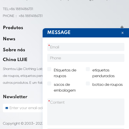
TEL:+86 18814186731
PHONE： +86 18814186731
Produtos
MESSAGE
News
*
Sobre nós
China LIJIE
Shantou Lijie Clothing Labels fornece serviços personalizados para etiquetas
Etiquetas de
etiquetas
de roupas, etiquetas penduradas, sacolas para embalagens de roupas e
roupas
penduradas
outros produtos. É um fabricante líder de acessórios de vestuário na China.
sacos de
botão de roupas
embalagem
Newsletter
*
Copyright © 2003- 2023 China LIJIE Etiquetas de roupas
Sitemap