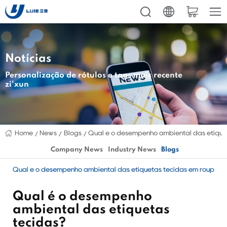
Notícias
Personalização de rótulos e tags mais recente
zi'xun
Home
News
Blogs
Qual é o desempenho ambiental das etique
Company News
Industry News
Blogs
Qual é o desempenho ambiental das etiquetas tecidas em roupas?
Qual é o desempenho
ambiental das etiquetas
tecidas?