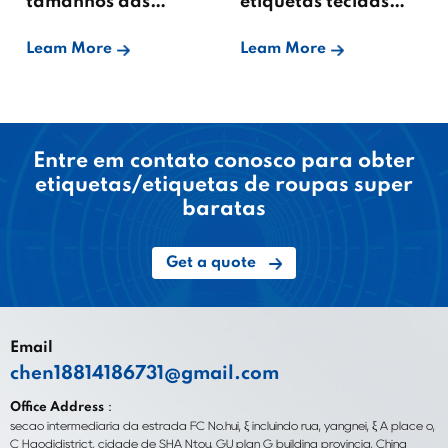
tamanhos das
etiquetas tecidas
etiquetas tecidas?
personalizadas
Leam More
Leam More
Entre em contato conosco para obter
etiquetas/etiquetas de roupas super
baratas
Get a quote
Email
chen18814186731@gmail.com
Office Address：
seção intermediária da estrada FC No.hui, ξ incluindo rua, yangnei, ξ A place o,
C Haodidistrict, cidade de SHA Ntou, GU plan G building província, China