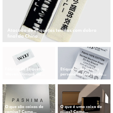
Atacado de etiquetas tecidas com dobra
final da China
Fábrica de Etiquetas
Etiquetas de roupas
Woven Damask da
personalizadas tecidas
China
na China
O que são caixas de
O que é uma caixa de
camisa? Como
cílios? Como