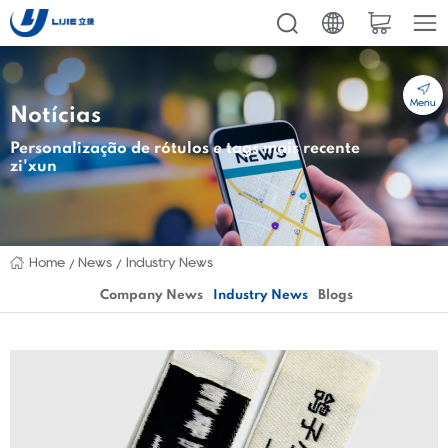
Menu
Notícias
Personalização de rótulos e tags mais recente
zi'xun
Home
News
Industry News
Company News
Industry News
Blogs