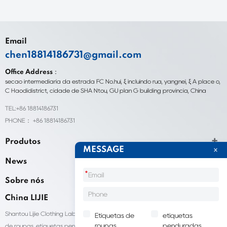
Email
chen18814186731@gmail.com
Office Address：
seção intermediária da estrada FC No.hui, ξ incluindo rua, yangnei, ξ A place o,
C Haodidistrict, cidade de SHA Ntou, GU plan G building província, China
TEL:+86 18814186731
PHONE： +86 18814186731
Produtos
MESSAGE
News
*
Sobre nós
China LIJIE
Shantou Lijie Clothing Labels fornece serviços personalizados para etiquetas
Etiquetas de
etiquetas
roupas
penduradas
de roupas, etiquetas penduradas, sacolas para embalagens de roupas e