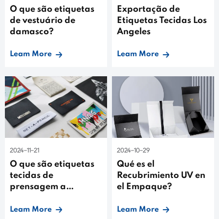
O que são etiquetas
Exportação de
de vestuário de
Etiquetas Tecidas Los
damasco?
Angeles
Leam More
Leam More
2024-11-21
2024-10-29
O que são etiquetas
Qué es el
tecidas de
Recubrimiento UV en
prensagem a
el Empaque?
quente?
Leam More
Leam More