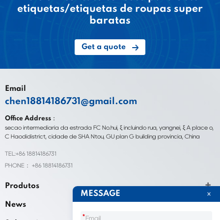
etiquetas/etiquetas de roupas super
baratas
Get a quote
Email
chen18814186731@gmail.com
Office Address：
seção intermediária da estrada FC No.hui, ξ incluindo rua, yangnei, ξ A place o,
C Haodidistrict, cidade de SHA Ntou, GU plan G building província, China
TEL:+86 18814186731
PHONE： +86 18814186731
Produtos
MESSAGE
News
*