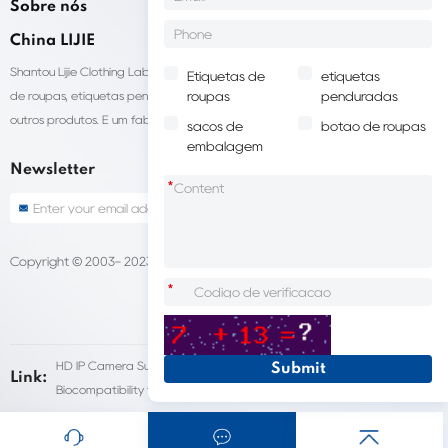
Sobre nós
China LIJIE
Shantou Lijie Clothing Labels fornece serviços personalizados para etiquetas
Etiquetas de
etiquetas
de roupas, etiquetas penduradas, sacolas para embalagens de roupas e
roupas
penduradas
outros produtos. É um fabricante líder de acessórios de vestuário na China.
sacos de
botão de roupas
embalagem
Newsletter
*
Copyright © 2003- 2023 China LIJIE Etiquetas de roupas
Sitemap
*
HD IP Camera Supplier
Fleet Dash Cam
Link:
Biocompatibility testing
customized pet urns