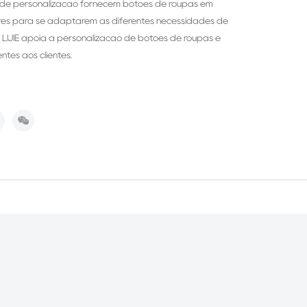
 de personalização fornecem botões de roupas em
ores para se adaptarem às diferentes necessidades de
 LIJIE apoia a personalização de botões de roupas e
ntes aos clientes.