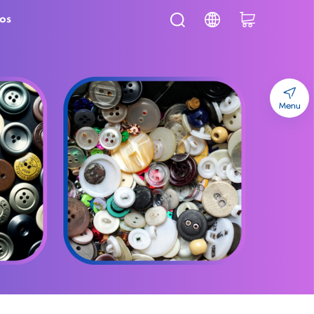
os
Menu