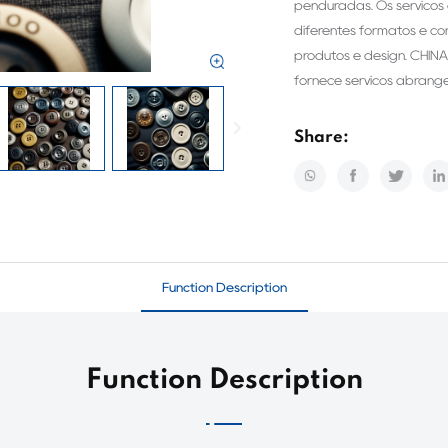
penduradas. Os serviços
diferentes formatos e c
produtos e design. CHINA
fornece serviços abrange
Share:
Function Description
Function Description