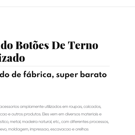
ado Botões De Terno
izado
o de fábrica, super barato
acessórios amplamente utilizados em roupas, calçados,
ção e outros produtos. Eles vêm em diversos materiais e
stico, metal, madeira natural, etc., com diferentes processos,
levo, moldagem, impressão, escavação e orelhas