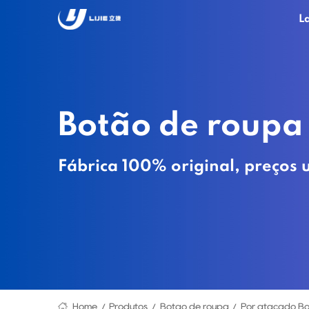
L
Botão de roupa
Fábrica 100% original, preços 
Home
Produtos
Botão de roupa
Por atacado Bo