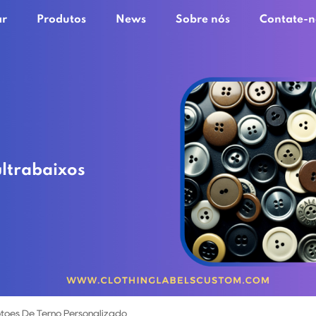
ar
Produtos
News
Sobre nós
Contate-n
ultrabaixos
tões De Terno Personalizado