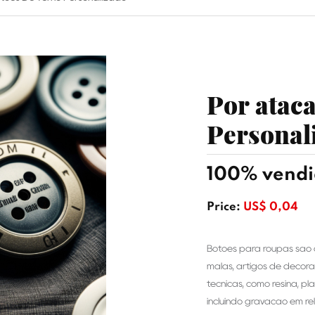
Por atac
Personal
100% vendid
Price:
US$ 0,04
Botões para roupas são 
malas, artigos de decora
técnicas, como resina, plá
incluindo gravação em re