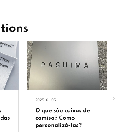
tions
2025-01-03
202
s
O que são caixas de
O 
idas
camisa? Como
cí
personalizá-las?
pe