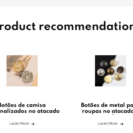
roduct recommendatio
Botões de camisa
Botões de metal p
nalizados no atacado
roupas no atacad
personalização
Leam More
Leam More