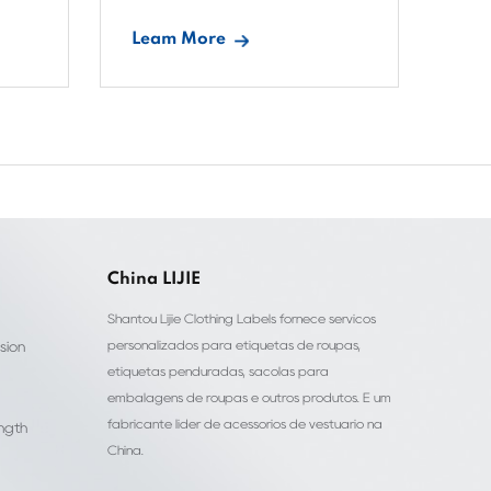
Leam More
Le
China LIJIE
Shantou Lijie Clothing Labels fornece serviços
personalizados para etiquetas de roupas,
sion
etiquetas penduradas, sacolas para
embalagens de roupas e outros produtos. É um
fabricante líder de acessórios de vestuário na
ength
China.