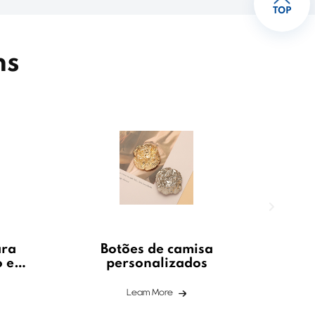
TOP
ns
ara
Botões de camisa
o e
personalizados
Leam More