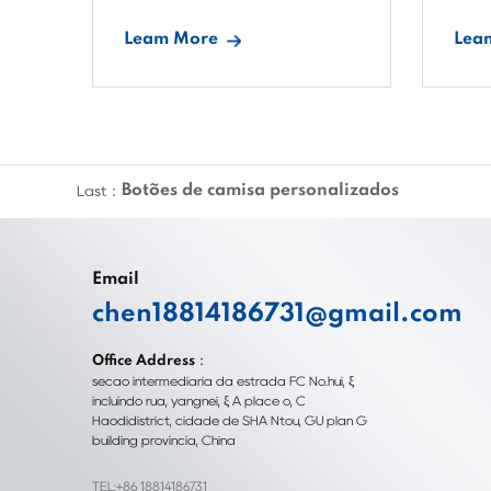
Leam More
Lea
Botões de camisa personalizados
Last：
Email
chen18814186731@gmail.com
Office Address：
seção intermediária da estrada FC No.hui, ξ
incluindo rua, yangnei, ξ A place o, C
Haodidistrict, cidade de SHA Ntou, GU plan G
building província, China
TEL:+86 18814186731