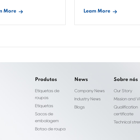
m More
Leam More
Produtos
News
Sobre nós
Etiquetas de
Company News
Our Story
roupas
Industry News
Mission and Vi
Etiquetas
Blogs
Qualification
Sacos de
certificate
embalagem
Technical str
Botão de roupa