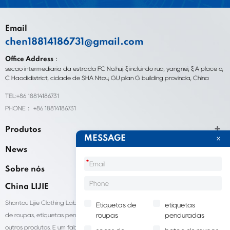
Email
chen18814186731@gmail.com
Office Address：
seção intermediária da estrada FC No.hui, ξ incluindo rua, yangnei, ξ A place o,
C Haodidistrict, cidade de SHA Ntou, GU plan G building província, China
TEL:+86 18814186731
PHONE： +86 18814186731
Produtos
MESSAGE
News
*
Sobre nós
China LIJIE
Shantou Lijie Clothing Labels fornece serviços personalizados para etiquetas
Etiquetas de
etiquetas
de roupas, etiquetas penduradas, sacolas para embalagens de roupas e
roupas
penduradas
outros produtos. É um fabricante líder de acessórios de vestuário na China.