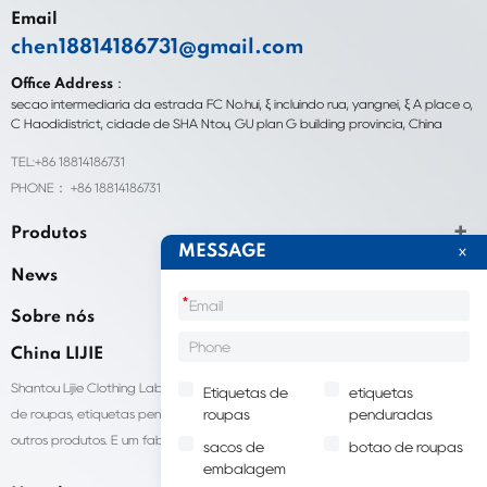
Email
chen18814186731@gmail.com
Office Address：
seção intermediária da estrada FC No.hui, ξ incluindo rua, yangnei, ξ A place o,
C Haodidistrict, cidade de SHA Ntou, GU plan G building província, China
TEL:+86 18814186731
PHONE： +86 18814186731
Produtos
MESSAGE
News
*
Sobre nós
China LIJIE
Shantou Lijie Clothing Labels fornece serviços personalizados para etiquetas
Etiquetas de
etiquetas
de roupas, etiquetas penduradas, sacolas para embalagens de roupas e
roupas
penduradas
outros produtos. É um fabricante líder de acessórios de vestuário na China.
sacos de
botão de roupas
embalagem