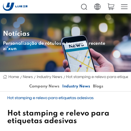
Notícias
Personalização de rótulos e tags mais recente
zi'xun
Home
News
Industry News
Hot stamping e relevo para etique
Company News
Industry News
Blogs
Hot stamping e relevo para etiquetas adesivas
Hot stamping e relevo para
etiquetas adesivas