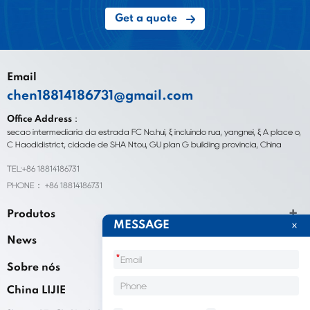
Get a quote
Email
chen18814186731@gmail.com
Office Address：
seção intermediária da estrada FC No.hui, ξ incluindo rua, yangnei, ξ A place o,
C Haodidistrict, cidade de SHA Ntou, GU plan G building província, China
TEL:+86 18814186731
PHONE： +86 18814186731
Produtos
MESSAGE
News
*
Sobre nós
China LIJIE