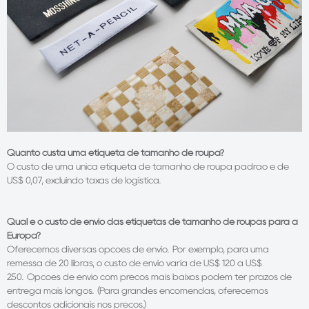
Quanto custa uma etiqueta de tamanho de roupa?
O custo de uma única etiqueta de tamanho de roupa padrão é de
US$ 0,07, excluindo taxas de logística.
Qual é o custo de envio das etiquetas de tamanho de roupas para a
Europa?
Oferecemos diversas opções de envio. Por exemplo, para uma
remessa de 20 libras, o custo de envio varia de US$ 120 a US$
250. Opções de envio com preços mais baixos podem ter prazos de
entrega mais longos. (Para grandes encomendas, oferecemos
descontos adicionais nos preços.)