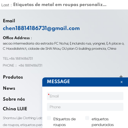
Etiquetas de metal em roupas personalizadas no atacado
Last：
Email
chen18814186731@gmail.com
Office Address：
seção intermediária da estrada FC No.hui, ξ incluindo rua, yangnei, ξ A place o,
C Haodidistrict, cidade de SHA Ntou, GU plan G building província, China
TEL:+86 18814186731
PHONE： +86 18814186731
Produtos
MESSAGE
News
*
Sobre nós
China LIJIE
Shantou Lijie Clothing Labels fornece serviços personalizados para etiquetas
Etiquetas de
etiquetas
roupas
penduradas
de roupas, etiquetas penduradas, sacolas para embalagens de roupas e