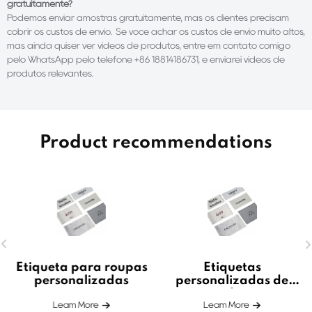
gratuitamente?
Podemos enviar amostras gratuitamente, mas os clientes precisam
cobrir os custos de envio. Se você achar os custos de envio muito altos,
mas ainda quiser ver vídeos de produtos, entre em contato comigo
pelo WhatsApp pelo telefone +86 18814186731, e enviarei vídeos de
produtos relevantes.
Product recommendations
Etiqueta para roupas
Etiquetas
personalizadas
personalizadas de
atacado para
Leam More
Leam More
camisas