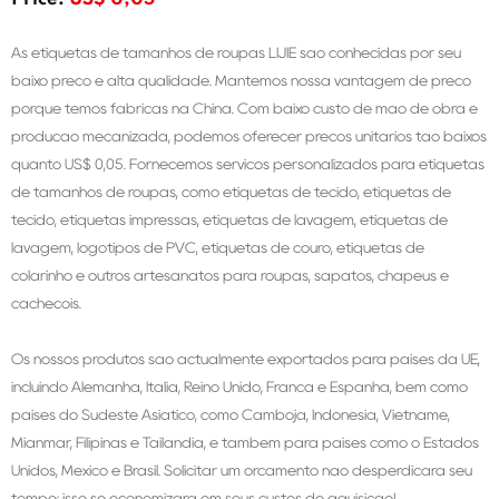
Price:
US$ 0,05
As etiquetas de tamanhos de roupas LIJIE são conhecidas por seu
baixo preço e alta qualidade. Mantemos nossa vantagem de preço
porque temos fábricas na China. Com baixo custo de mão de obra e
produção mecanizada, podemos oferecer preços unitários tão baixos
quanto US$ 0,05. Fornecemos serviços personalizados para etiquetas
de tamanhos de roupas, como etiquetas de tecido, etiquetas de
tecido, etiquetas impressas, etiquetas de lavagem, etiquetas de
lavagem, logotipos de PVC, etiquetas de couro, etiquetas de
colarinho e outros artesanatos para roupas, sapatos, chapéus e
cachecóis.
Os nossos produtos são actualmente exportados para países da UE,
incluindo Alemanha, Itália, Reino Unido, França e Espanha, bem como
países do Sudeste Asiático, como Camboja, Indonésia, Vietname,
Mianmar, Filipinas e Tailândia, e também para países como o Estados
Unidos, México e Brasil. Solicitar um orçamento não desperdiçará seu
tempo; isso só economizará em seus custos de aquisição!