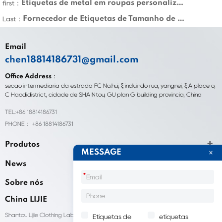
Etiquetas de metal em roupas personalizadas no atacado
first：
Fornecedor de Etiquetas de Tamanho de Roupa
Last：
Email
chen18814186731@gmail.com
Office Address：
seção intermediária da estrada FC No.hui, ξ incluindo rua, yangnei, ξ A place o,
C Haodidistrict, cidade de SHA Ntou, GU plan G building província, China
TEL:+86 18814186731
PHONE： +86 18814186731
Produtos
MESSAGE
News
*
Sobre nós
China LIJIE
Shantou Lijie Clothing Labels fornece serviços personalizados para etiquetas
Etiquetas de
etiquetas