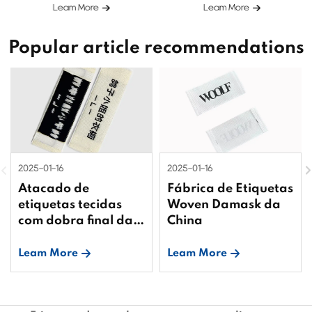
Leam More
Leam More
camisas
Popular article recommendations
2025-01-16
2025-01-16
Atacado de
Fábrica de Etiquetas
etiquetas tecidas
Woven Damask da
com dobra final da
China
China
Leam More
Leam More