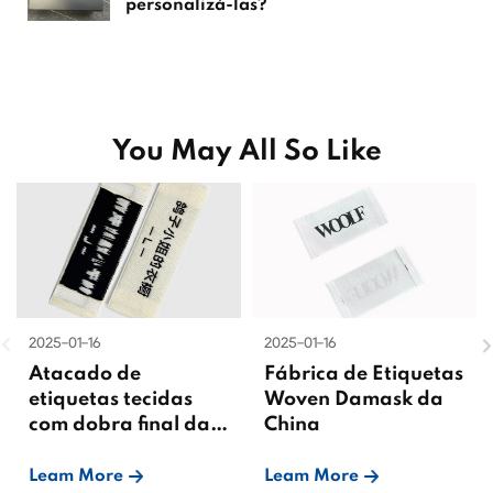
personalizá-las?
You May All So Like
2025-01-16
2025-01-16
Atacado de
Fábrica de Etiquetas
etiquetas tecidas
Woven Damask da
com dobra final da
China
China
Leam More
Leam More