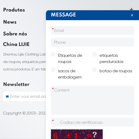
Produtos
MESSAGE
News
*
Sobre nós
China LIJIE
Shantou Lijie Clothing Labels fornece serviços personalizados para etiquetas
Etiquetas de
etiquetas
roupas
penduradas
de roupas, etiquetas penduradas, sacolas para embalagens de roupas e
outros produtos. É um fabricante líder de acessórios de vestuário na China.
sacos de
botão de roupas
embalagem
Newsletter
*
Copyright © 2003- 2023 China LIJIE Etiquetas de roupas
Sitemap
*