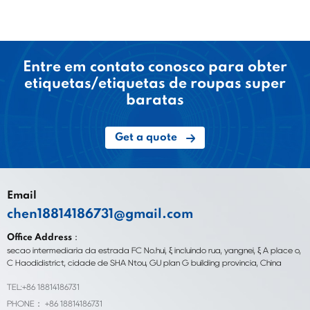
Entre em contato conosco para obter
etiquetas/etiquetas de roupas super
baratas
Get a quote
Email
chen18814186731@gmail.com
Office Address：
seção intermediária da estrada FC No.hui, ξ incluindo rua, yangnei, ξ A place o,
C Haodidistrict, cidade de SHA Ntou, GU plan G building província, China
TEL:+86 18814186731
PHONE： +86 18814186731