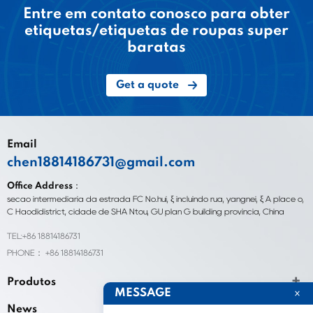
Entre em contato conosco para obter
etiquetas/etiquetas de roupas super
baratas
Get a quote
Email
chen18814186731@gmail.com
Office Address：
seção intermediária da estrada FC No.hui, ξ incluindo rua, yangnei, ξ A place o,
C Haodidistrict, cidade de SHA Ntou, GU plan G building província, China
TEL:+86 18814186731
PHONE： +86 18814186731
Produtos
MESSAGE
News